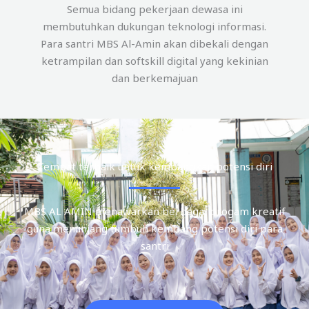
Semua bidang pekerjaan dewasa ini
membutuhkan dukungan teknologi informasi.
Para santri MBS Al-Amin akan dibekali dengan
ketrampilan dan softskill digital yang kekinian
dan berkemajuan
Tempat terbaik untuk kembangkan potensi diri
MBS AL AMIN menawarkan berbagai progam kreatif
guna menunjang tumbuh kembang potensi diri para
santri