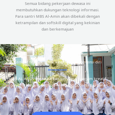
Semua bidang pekerjaan dewasa ini
membutuhkan dukungan teknologi informasi.
Para santri MBS Al-Amin akan dibekali dengan
ketrampilan dan softskill digital yang kekinian
dan berkemajuan
Tempat terbaik untuk kembangkan potensi diri
MBS AL AMIN menawarkan berbagai progam kreatif
guna menunjang tumbuh kembang potensi diri para
santri