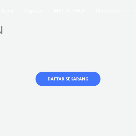
g Kami
Kegiatan
MBS AL AMIN
Pendaftaran
N
DAFTAR SEKARANG