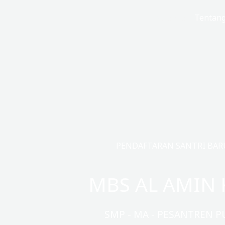
Lewati
Beranda
Tentan
ke
konten
PENDAFTARAN SANTRI BARU 
MBS AL AMIN 
SMP - MA - PESANTREN P