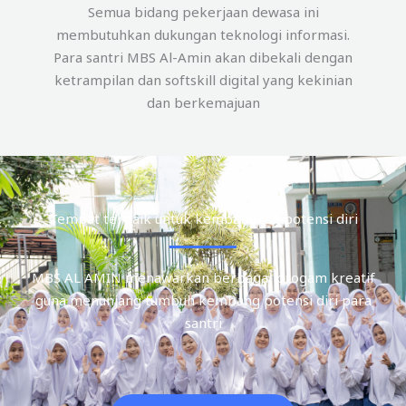
Semua bidang pekerjaan dewasa ini
membutuhkan dukungan teknologi informasi.
Para santri MBS Al-Amin akan dibekali dengan
ketrampilan dan softskill digital yang kekinian
dan berkemajuan
Tempat terbaik untuk kembangkan potensi diri
MBS AL AMIN menawarkan berbagai progam kreatif
guna menunjang tumbuh kembang potensi diri para
santri