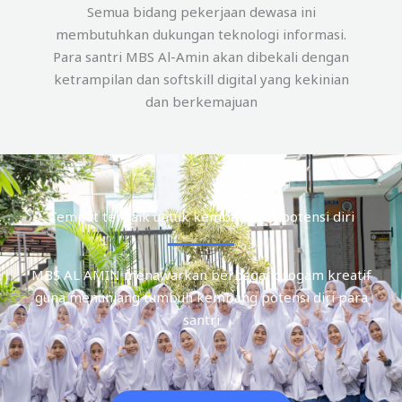
Semua bidang pekerjaan dewasa ini
membutuhkan dukungan teknologi informasi.
Para santri MBS Al-Amin akan dibekali dengan
ketrampilan dan softskill digital yang kekinian
dan berkemajuan
Tempat terbaik untuk kembangkan potensi diri
MBS AL AMIN menawarkan berbagai progam kreatif
guna menunjang tumbuh kembang potensi diri para
santri