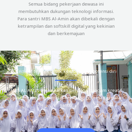
Semua bidang pekerjaan dewasa ini
membutuhkan dukungan teknologi informasi.
Para santri MBS Al-Amin akan dibekali dengan
ketrampilan dan softskill digital yang kekinian
dan berkemajuan
Tempat terbaik untuk kembangkan potensi diri
MBS AL AMIN menawarkan berbagai progam kreatif
guna menunjang tumbuh kembang potensi diri para
santri