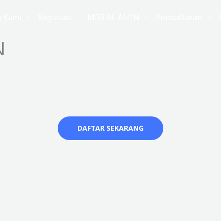
g Kami
Kegiatan
MBS AL AMIN
Pendaftaran
N
DAFTAR SEKARANG