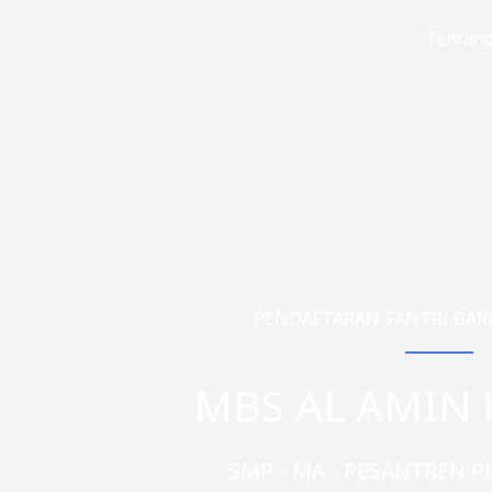
Lewati
Beranda
Tentan
ke
konten
PENDAFTARAN SANTRI BARU 
MBS AL AMIN 
SMP - MA - PESANTREN P