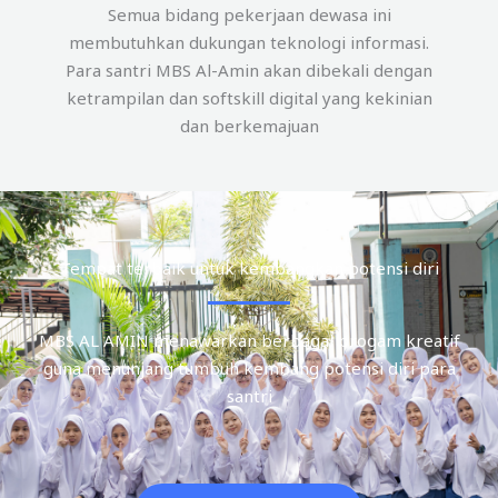
Semua bidang pekerjaan dewasa ini
membutuhkan dukungan teknologi informasi.
Para santri MBS Al-Amin akan dibekali dengan
ketrampilan dan softskill digital yang kekinian
dan berkemajuan
Tempat terbaik untuk kembangkan potensi diri
MBS AL AMIN menawarkan berbagai progam kreatif
guna menunjang tumbuh kembang potensi diri para
santri