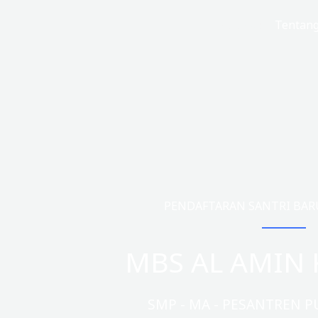
Lewati
Beranda
Tentan
ke
konten
PENDAFTARAN SANTRI BARU 
MBS AL AMIN 
SMP - MA - PESANTREN P