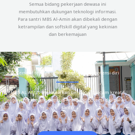
Semua bidang pekerjaan dewasa ini
membutuhkan dukungan teknologi informasi.
Para santri MBS Al-Amin akan dibekali dengan
ketrampilan dan softskill digital yang kekinian
dan berkemajuan
Tempat terbaik untuk kembangkan potensi diri
MBS AL AMIN menawarkan berbagai progam kreatif
guna menunjang tumbuh kembang potensi diri para
santri