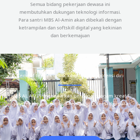
Semua bidang pekerjaan dewasa ini
membutuhkan dukungan teknologi informasi.
Para santri MBS Al-Amin akan dibekali dengan
ketrampilan dan softskill digital yang kekinian
dan berkemajuan
Tempat terbaik untuk kembangkan potensi diri
MBS AL AMIN menawarkan berbagai progam kreatif
guna menunjang tumbuh kembang potensi diri para
santri