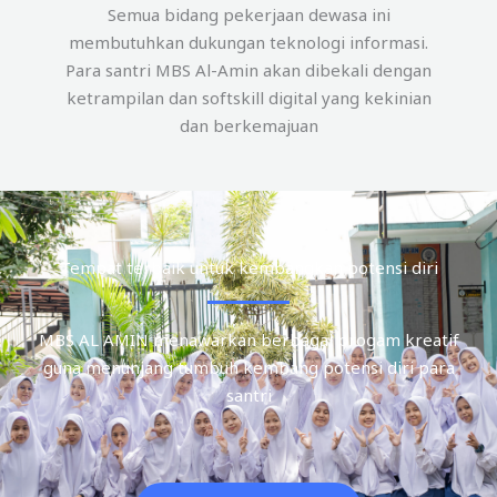
Semua bidang pekerjaan dewasa ini
membutuhkan dukungan teknologi informasi.
Para santri MBS Al-Amin akan dibekali dengan
ketrampilan dan softskill digital yang kekinian
dan berkemajuan
Tempat terbaik untuk kembangkan potensi diri
MBS AL AMIN menawarkan berbagai progam kreatif
guna menunjang tumbuh kembang potensi diri para
santri