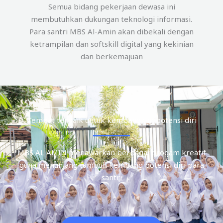
Semua bidang pekerjaan dewasa ini
membutuhkan dukungan teknologi informasi.
Para santri MBS Al-Amin akan dibekali dengan
ketrampilan dan softskill digital yang kekinian
dan berkemajuan
Tempat terbaik untuk kembangkan potensi diri
MBS AL AMIN menawarkan berbagai progam kreatif
guna menunjang tumbuh kembang potensi diri para
santri