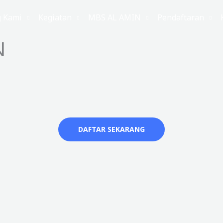
g Kami
Kegiatan
MBS AL AMIN
Pendaftaran
N
DAFTAR SEKARANG