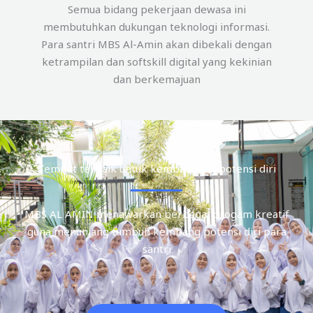
Semua bidang pekerjaan dewasa ini
membutuhkan dukungan teknologi informasi.
Para santri MBS Al-Amin akan dibekali dengan
ketrampilan dan softskill digital yang kekinian
dan berkemajuan
Tempat terbaik untuk kembangkan potensi diri
MBS AL AMIN menawarkan berbagai progam kreatif
guna menunjang tumbuh kembang potensi diri para
santri