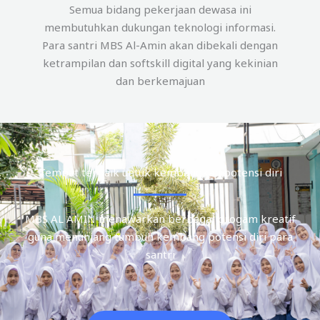
Semua bidang pekerjaan dewasa ini
membutuhkan dukungan teknologi informasi.
Para santri MBS Al-Amin akan dibekali dengan
ketrampilan dan softskill digital yang kekinian
dan berkemajuan
Tempat terbaik untuk kembangkan potensi diri
MBS AL AMIN menawarkan berbagai progam kreatif
guna menunjang tumbuh kembang potensi diri para
santri