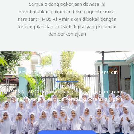
Semua bidang pekerjaan dewasa ini
membutuhkan dukungan teknologi informasi.
Para santri MBS Al-Amin akan dibekali dengan
ketrampilan dan softskill digital yang kekinian
dan berkemajuan
Tempat terbaik untuk kembangkan potensi diri
MBS AL AMIN menawarkan berbagai progam kreatif
guna menunjang tumbuh kembang potensi diri para
santri