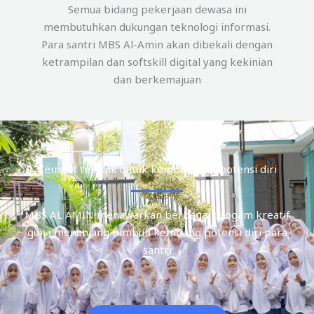
Semua bidang pekerjaan dewasa ini
membutuhkan dukungan teknologi informasi.
Para santri MBS Al-Amin akan dibekali dengan
ketrampilan dan softskill digital yang kekinian
dan berkemajuan
Tempat terbaik untuk kembangkan potensi diri
MBS AL AMIN menawarkan berbagai progam kreatif
guna menunjang tumbuh kembang potensi diri para
santri