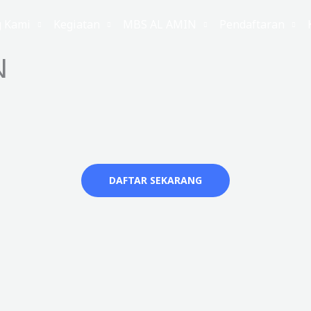
g Kami
Kegiatan
MBS AL AMIN
Pendaftaran
N
DAFTAR SEKARANG