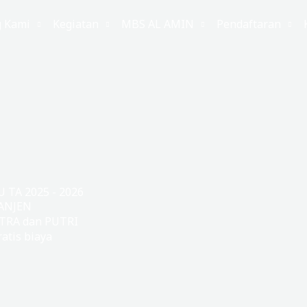
g Kami
Kegiatan
MBS AL AMIN
Pendaftaran
TA 2025 - 2026
ANJEN
TRA dan PUTRI
atis biaya