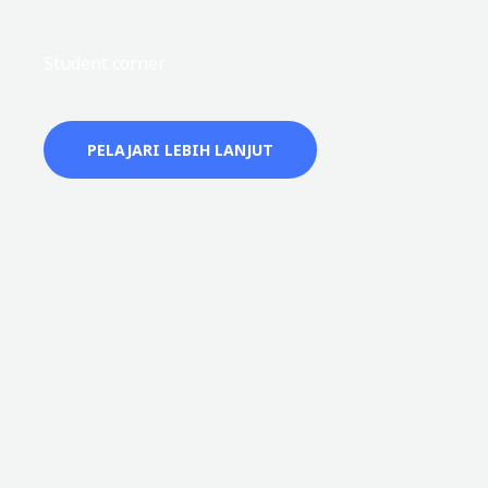
Student corner
Wadah kreatifitas santri untuk mengekpresikan berba
PELAJARI LEBIH LANJUT