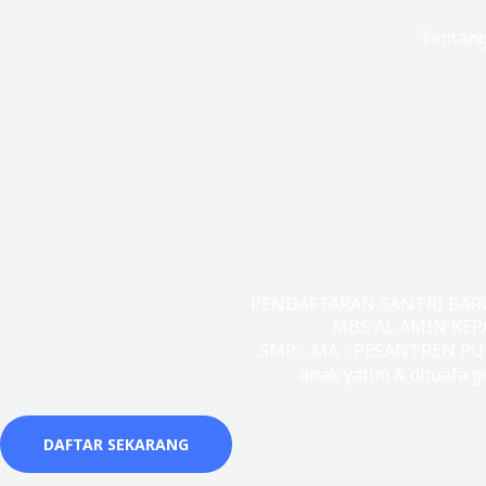
Lewati
Beranda
Tentan
ke
konten
PENDAFTARAN SANTRI BARU 
MBS AL AMIN KEP
SMP - MA - PESANTREN PU
anak yatim & dhuafa gr
DAFTAR SEKARANG