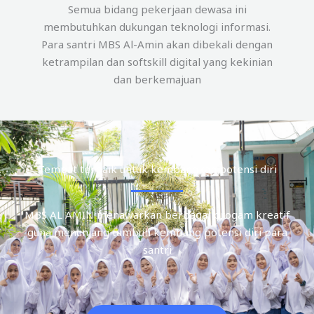
Semua bidang pekerjaan dewasa ini
membutuhkan dukungan teknologi informasi.
Para santri MBS Al-Amin akan dibekali dengan
ketrampilan dan softskill digital yang kekinian
dan berkemajuan
Tempat terbaik untuk kembangkan potensi diri
MBS AL AMIN menawarkan berbagai progam kreatif
guna menunjang tumbuh kembang potensi diri para
santri