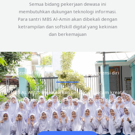
Semua bidang pekerjaan dewasa ini
membutuhkan dukungan teknologi informasi.
Para santri MBS Al-Amin akan dibekali dengan
ketrampilan dan softskill digital yang kekinian
dan berkemajuan
Tempat terbaik untuk kembangkan potensi diri
MBS AL AMIN menawarkan berbagai progam kreatif
guna menunjang tumbuh kembang potensi diri para
santri